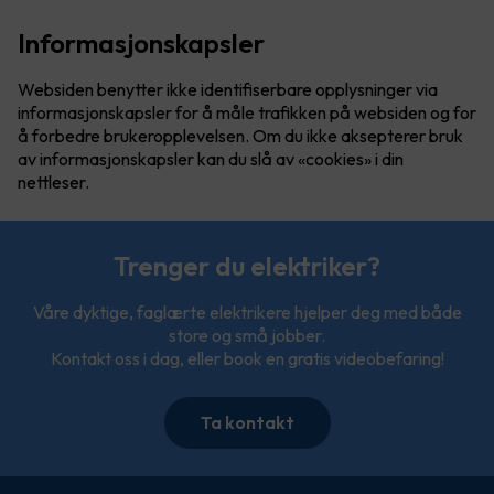
Informasjonskapsler
Websiden benytter ikke identifiserbare opplysninger via
informasjonskapsler for å måle trafikken på websiden og for
å forbedre brukeropplevelsen. Om du ikke aksepterer bruk
av informasjonskapsler kan du slå av «cookies» i din
nettleser.
Trenger du elektriker?
Våre dyktige, faglærte elektrikere hjelper deg med både
store og små jobber.
Kontakt oss i dag, eller book en gratis videobefaring!
Ta kontakt