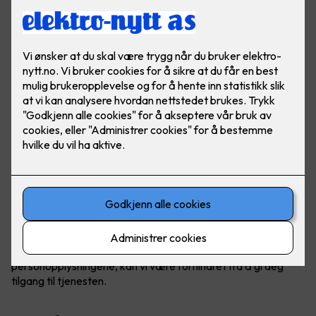
Personvern
Denne personvernerklæringen informerer om hvordan vi
samler inn og bruker personopplysninger når du benytter
våre tjenester og om dine rettigheter.
Personopplysninger som innhentes og
behandles
Vi innhenter personopplysninger for å tilby og forbedre vår
tjeneste til deg. Ved bruke av våre tjenester kan vi be om
personopplysninger for å ta kontakt eller identifisere deg.
Eksempler på personopplysninger er navn, telefonnummer,
e-post adresse og bruksdata. Det er frivillig å oppgi denne
informasjonen. Hvis du velger å ikke oppgi
personopplysningene, kan vi være forhindret fra å gi deg
tilgang til tjenesten.