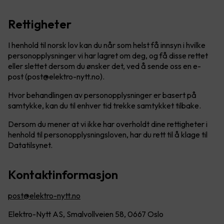
Rettigheter
I henhold til norsk lov kan du når som helst få innsyn i hvilke
personopplysninger vi har lagret om deg, og få disse rettet
eller slettet dersom du ønsker det, ved å sende oss en e-
post (post@elektro-nytt.no).
Hvor behandlingen av personopplysninger er basert på
samtykke, kan du til enhver tid trekke samtykket tilbake.
Dersom du mener at vi ikke har overholdt dine rettigheter i
henhold til personopplysningsloven, har du rett til å klage til
Datatilsynet.
Kontaktinformasjon
post@elektro-nytt.no
Elektro-Nytt AS, Smalvollveien 58, 0667 Oslo